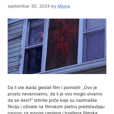
septembar 30, 2024
by
Miona
Da li ste ikada gledali film i pomislili: „Ovo je
prosto neverovatno, da li je ovo moglo stvarno
da se desi?“ Istinite priče koje su nadmašile
fikciju i oživele na filmskom platnu predstavljaju
osnovu za mnoga cenjena i hvaljena filmska