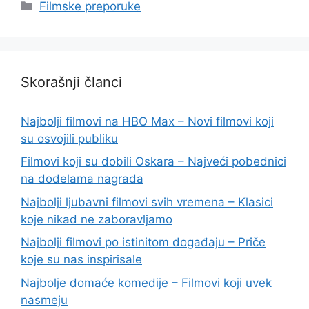
Categories
Filmske preporuke
Skorašnji članci
Najbolji filmovi na HBO Max – Novi filmovi koji
su osvojili publiku
Filmovi koji su dobili Oskara – Najveći pobednici
na dodelama nagrada
Najbolji ljubavni filmovi svih vremena – Klasici
koje nikad ne zaboravljamo
Najbolji filmovi po istinitom događaju – Priče
koje su nas inspirisale
Najbolje domaće komedije – Filmovi koji uvek
nasmeju