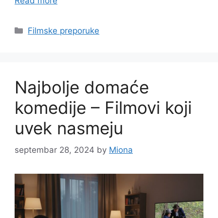
Read more
Categories
Filmske preporuke
Najbolje domaće
komedije – Filmovi koji
uvek nasmeju
septembar 28, 2024
by
Miona