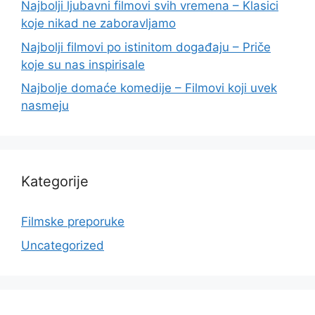
Najbolji ljubavni filmovi svih vremena – Klasici
koje nikad ne zaboravljamo
Najbolji filmovi po istinitom događaju – Priče
koje su nas inspirisale
Najbolje domaće komedije – Filmovi koji uvek
nasmeju
Kategorije
Filmske preporuke
Uncategorized